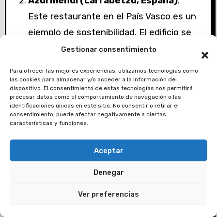
Azurmendi (Larrabetzu, España)
:
Este restaurante en el País Vasco es un
ejemplo de sostenibilidad. El edificio se
construyó con materiales locales y
Gestionar consentimiento
reciclados, y utiliza tecnología de energía
Para ofrecer las mejores experiencias, utilizamos tecnologías como
renovable.
Los ingredientes son
las cookies para almacenar y/o acceder a la información del
dispositivo. El consentimiento de estas tecnologías nos permitirá
mayormente locales, y el chef Eneko
procesar datos como el comportamiento de navegación o las
identificaciones únicas en este sitio. No consentir o retirar el
Atxa crea platos visualmente
consentimiento, puede afectar negativamente a ciertas
características y funciones.
impactantes.
Vespertine (Los Ángeles)
:
Aceptar
Considerado uno de los restaurantes
Denegar
más revolucionarios, Vespertine combina
arquitectura, música y comida.
El chef
Ver preferencias
Jordan Kahn guía a los comensales a