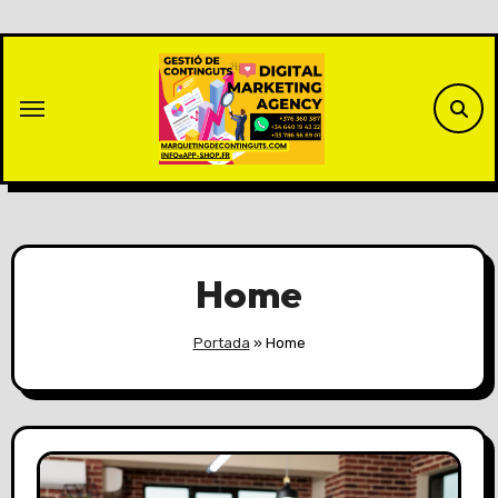
Saltar
al
contenido
Home
Portada
»
Home