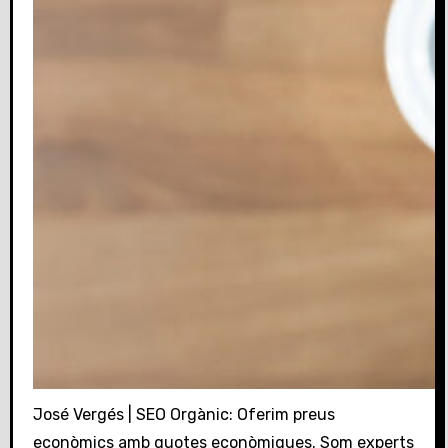
José Vergés | SEO Orgànic: Oferim preus
econòmics amb quotes econòmiques. Som experts