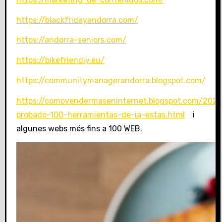
https://blackfridayandorra.com/
https://andorra-seniors.com/
https://bikefriendly.eu/
https://communitymanagerandorra.blogspot.com/
https://comovendermaseninternet.blogspot.com/202
probado-100-herramientas-de-ia-estas.html
i
algunes webs més fins a 100 WEB.