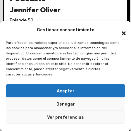
Jennifer Oliver
Episode 50
Gestionar consentimiento
Karine Bramer
Para ofrecer las mejores experiencias, utilizamos tecnologías como
las cookies para almacenar y/o acceder a la información del
Episode 49
dispositivo. El consentimiento de estas tecnologías nos permitirá
procesar datos como el comportamiento de navegación o las
identificaciones únicas en este sitio. No consentir o retirar el
consentimiento, puede afectar negativamente a ciertas
Larae Sousa
características y funciones.
Episode 48
Aceptar
Denegar
Ver preferencias
Facebook
Mastodon
Email
Compartir