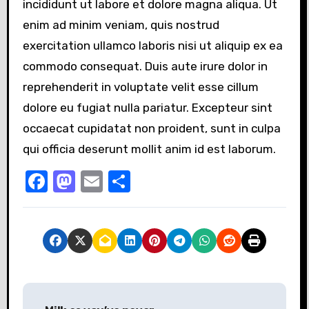
incididunt ut labore et dolore magna aliqua. Ut
enim ad minim veniam, quis nostrud
exercitation ullamco laboris nisi ut aliquip ex ea
commodo consequat. Duis aute irure dolor in
reprehenderit in voluptate velit esse cillum
dolore eu fugiat nulla pariatur. Excepteur sint
occaecat cupidatat non proident, sunt in culpa
qui officia deserunt mollit anim id est laborum.
A día de hoy la inversión más rentable en
Marketing y Publicidad es en Redes Sociales
F
M
E
C
Advertising
a
a
m
o
Agència producció audiovisual marketing
c
st
ail
m
online comunicació i premsa creació
disseny i continguts web
e
o
p
Aprende a editar y postproducir vídeos
digitales Fórmate en Edición de Vídeo
b
d
ar
Digital Trabaja como Profesional Editando
Vídeos de Televisión y Cine
o
o
tir
N
Con Creación de videos low cost todo tipo
de producción audiovisual desde un vídeo