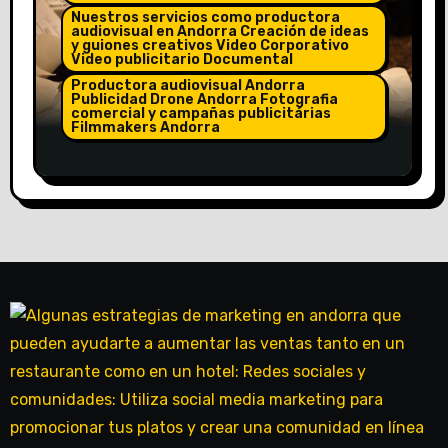
Nuestros servicios como productora
audiovisual en Andorra Creación de ideas
y guiones creativos Video Corporativo
Video publicitario Documental
Productora audiovisual Andorra
Publicidad Drone Andorra Fotografia
comercial y campañas publicitárias
Filmmakers Andorra
Creamos todos tus videos y Reels
para todas tus redes sociales en un
día. De 15 o 30 reels en un día.
Llámanos +33786568901.