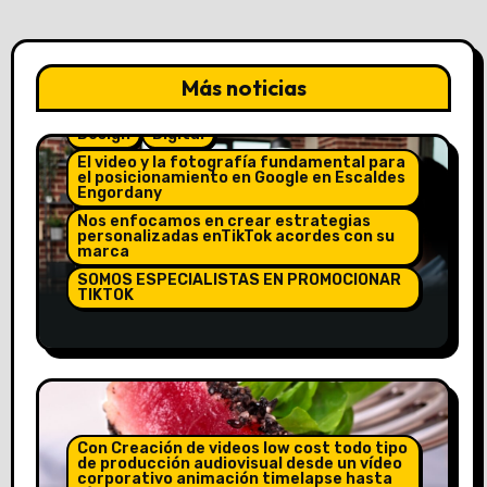
Agència producció audiovisual marketing
online comunicació i premsa creació
disseny i continguts web
Con Creación de videos low cost todo tipo
de producción audiovisual desde un vídeo
Más noticias
corporativo animación timelapse hasta
vídeo anuncios shorts y Reels
Design
Digital
El video y la fotografía fundamental para
el posicionamiento en Google en Escaldes
Engordany
Nos enfocamos en crear estrategias
personalizadas enTikTok acordes con su
marca
SOMOS ESPECIALISTAS EN PROMOCIONAR
TIKTOK
El mejor editor de video para TikTok
es CapCut. Creado por la misma
empresa matriz (ByteDance), es la
Con Creación de videos low cost todo tipo
herramienta definitiva para
de producción audiovisual desde un vídeo
corporativo animación timelapse hasta
creadores de contenido
vídeo anuncios shorts y Reels
Con Creación de videos low cost todo tipo
Especialistas en vídeos de animación para
de producción audiovisual desde un vídeo
promocionar empresa productos y
corporativo animación timelapse hasta