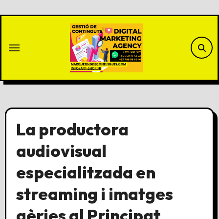
Saltar
al
contenido
La productora
audiovisual
especialitzada en
streaming i imatges
aèries al Principat