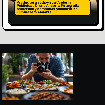
Productora audiovisual Andorra
Publicidad Drone Andorra Fotografia
comercial y campañas publicitárias
Filmmakers Andorra
Creamos todos tus videos y Reels
para todas tus redes sociales en un
día. De 15 o 30 reels en un día.
Llámanos +33786568901.