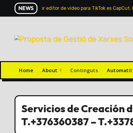
Saltar
NEWS
El mejor editor de video para TikTok es CapCut
al
contenido
Home
About
Continguts
Automatit
Servicios de Creación 
T.+376360387 – T.+33