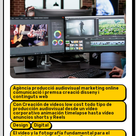
Agència producció audiovisual marketing online
comunicació i premsa creació disseny i
continguts web
Con Creación de videos low cost todo tipo de
producción audiovisual desde un vídeo
corporativo animación timelapse hasta vídeo
anuncios shorts y Reels
Design
Digital
El video y la fotografía fundamental para el