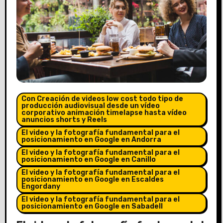
Con Creación de videos low cost todo tipo de
producción audiovisual desde un vídeo
corporativo animación timelapse hasta vídeo
anuncios shorts y Reels
El video y la fotografía fundamental para el
posicionamiento en Google en Andorra
El video y la fotografía fundamental para el
posicionamiento en Google en Canillo
El video y la fotografía fundamental para el
posicionamiento en Google en Escaldes
Engordany
El video y la fotografía fundamental para el
posicionamiento en Google en Sabadell