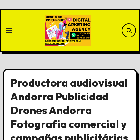
Saltar
al
contenido
Productora audiovisual
Andorra Publicidad
Drones Andorra
Fotografia comercial y
campañas publicitárias