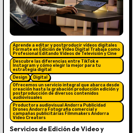
Aprende a editar y postproducir vídeos digitales
Fórmate en Edición de Vídeo Digital Trabaja como
Profesional Editando Vídeos de Televisión y Cine
Descubre las diferencias entre TikTok e
Instagram y cómo elegir la mejor para tu
estrategia digital
Design
Digital
Ofrecemos un servicio integral que abarca desde
creación hasta la grabación producción edición y
postproducción de diversos contenidos
audiovisuales
Productora audiovisual Andorra Publicidad
Drones Andorra Fotografia comercial y
campañas publicitárias Filmmakers Andorra
Video Creators
Servicios de Edición de Video y